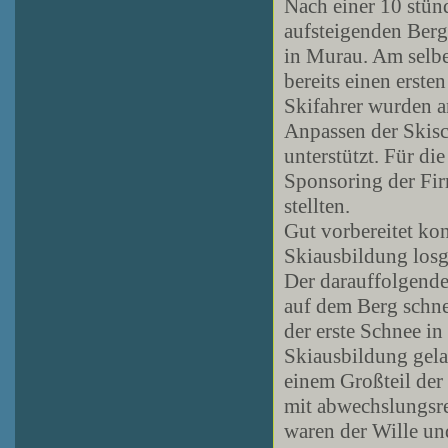
Nach einer 10 stün
aufsteigenden Berg
in Murau. Am selb
bereits einen erst
Skifahrer wurden a
Anpassen der Skisc
unterstützt. Für di
Sponsoring der Fi
stellten.
Gut vorbereitet ko
Skiausbildung los
Der darauffolgende
auf dem Berg schne
der erste Schnee i
Skiausbildung gela
einem Großteil der 
mit abwechslungsr
waren der Wille un