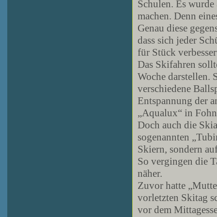
Schulen. Es wurde 
machen. Denn eines
Genau diese gegense
dass sich jeder Sc
für Stück verbesser
Das Skifahren sollt
Woche darstellen. 
verschiedene Balls
Entspannung der a
„Aqualux“ in Fohn
Doch auch die Ski
sogenannten „Tubin
Skiern, sondern au
So vergingen die T
näher.
Zuvor hatte „Mutte
vorletzten Skitag s
vor dem Mittagess