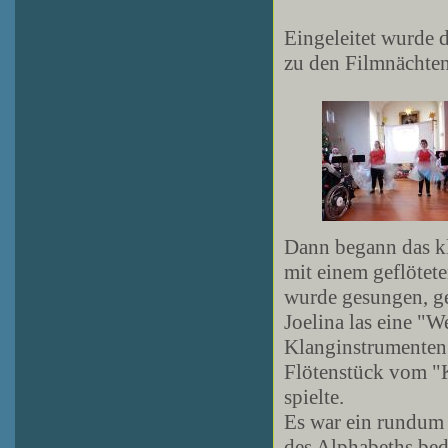
Eingeleitet wurde
zu den Filmnächten
Dann begann das k
mit einem geflötet
wurde gesungen, ge
Joelina las eine "W
Klanginstrumenten 
Flötenstück vom "
spielte.
Es war ein rundum
des Alphabeths bed