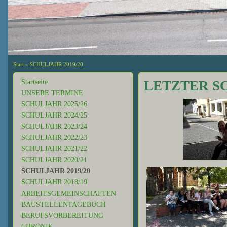
Start
»
SCHULJAHR 2019/20
Startseite
LETZTER S
UNSERE TERMINE
SCHULJAHR 2025/26
SCHULJAHR 2024/25
SCHULJAHR 2023/24
SCHULJAHR 2022/23
SCHULJAHR 2021/22
SCHULJAHR 2020/21
SCHULJAHR 2019/20
SCHULJAHR 2018/19
ARBEITSGEMEINSCHAFTEN
BAUSTELLENTAGEBUCH
BERUFSVORBEREITUNG
CHRONIK