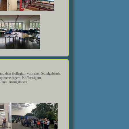
t und dem Kollegium vom alten Schulgebäude.
pierentsorgern, Kofferträgern,
rn und Umzugslotsen.