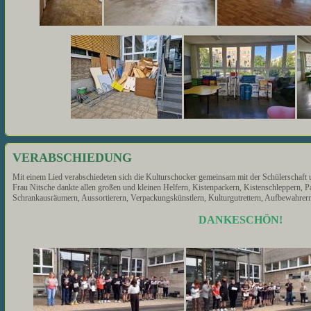
VERABSCHIEDUNG
Mit einem Lied verabschiedeten sich die Kulturschocker gemeinsam mit der Schülerschaf
Frau Nitsche dankte allen großen und kleinen Helfern, Kistenpackern, Kistenschleppern, Pa
Schrankausräumern, Aussortierern, Verpackungskünstlern, Kulturgutrettern, Aufbewahre
DANKESCHÖN!