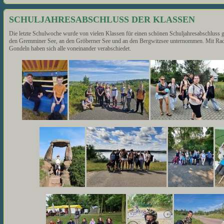
SCHULJAHRESABSCHLUSS DER KLASSEN
Die letzte Schulwoche wurde von vielen Klassen für einen schönen Schuljahresabschluss 
den Gremminer See, an den Gröberner See und an den Bergwitzsee unternommen. Mit Radf
Gondeln haben sich alle voneinander verabschiedet.