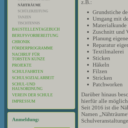
z.B.:
NÄHTRÄUME
Grundstiche de
SCHÜLERZEITUNG
TANZEN
Umgang mit de
TISCHTENNIS
Materialkunde
BAUSTELLENTAGEBUCH
Zuschnitt und 
BERUFSVORBEREITUNG
Planung eigener
CHRONIK
Reparatur eige
FÖRDERPROGRAMME
Textilmalerei
NACHRUF FÜR
Sticken
TORSTEN KUNZE
Häkeln
PROJEKTE
Filzen
SCHULFAHRTEN
Stricken
SCHULSOZIALARBEIT
Patchworken
SCHUL-UND
HAUSORDNUNG
Darüber hinaus bes
VEREIN DER SCHULE
hierfür alle möglic
IMPRESSUM
Seit 2016 ist die 
Namen „Nähträume“.
Anmeldung:
Schulveranstaltung