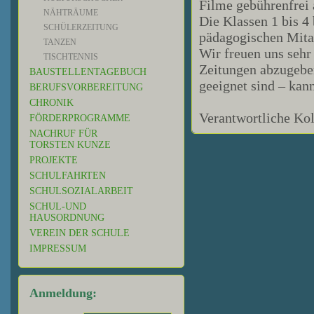
Filme gebührenfrei 
NÄHTRÄUME
Die Klassen 1 bis 4
SCHÜLERZEITUNG
pädagogischen Mitar
TANZEN
Wir freuen uns sehr
TISCHTENNIS
Zeitungen abzugeben
BAUSTELLENTAGEBUCH
geeignet sind – kann
BERUFSVORBEREITUNG
CHRONIK
Verantwortliche Kol
FÖRDERPROGRAMME
NACHRUF FÜR
TORSTEN KUNZE
PROJEKTE
SCHULFAHRTEN
SCHULSOZIALARBEIT
SCHUL-UND
HAUSORDNUNG
VEREIN DER SCHULE
IMPRESSUM
Anmeldung: